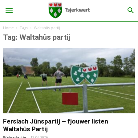
Home
Tags
Waltahûs partij
Tag: Waltahûs partij
Ferslach Jûnspartij – fjouwer listen
Waltahûs Partij
Webredactie
-
13-06-2026