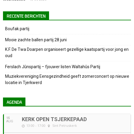
RECENTE BERICHTEN
Boufak partij
Mooie zachte ballen partij 28 juni
K.F. De Twa Doarpen organiseert gezellige kaatspartij voor jong en
oud
Ferslach Jûnspartij – fjouwer listen Waltahûs Partij
Muziekvereniging Eensgezindheid geeft zomerconcert op nieuwe
locatie in Tjerkwerd
AGENDA
15
KERK OPEN TSJERKEPAAD
AUG
13:00 - 17:00
Sint Petruskerk