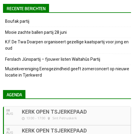
RECENTE BERICHTEN
Boufak partij
Mooie zachte ballen partij 28 juni
K.F. De Twa Doarpen organiseert gezellige kaatspartij voor jong en
oud
Ferslach Jûnspartij – fjouwer listen Waltahûs Partij
Muziekvereniging Eensgezindheid geeft zomerconcert op nieuwe
locatie in Tjerkwerd
AGENDA
08
KERK OPEN TSJERKEPAAD
AUG
13:00 - 17:00
Sint Petruskerk
15
KERK OPEN TSJERKEPAAD
AUG