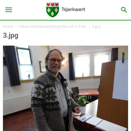
Home
Teken-/schilderworkshop Rûn om ‘e Toer
3.jpg
3.jpg