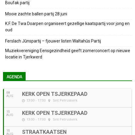
Boufak partij
Mooie zachte ballen partij 28 juni
K.F. De Twa Doarpen organiseert gezellige kaatspartij voor jong en
oud
Ferslach Jûnspartij – fjouwer listen Waltahûs Partij
Muziekvereniging Eensgezindheid geeft zomerconcert op nieuwe
locatie in Tjerkwerd
AGENDA
08
KERK OPEN TSJERKEPAAD
AUG
13:00 - 17:00
Sint Petruskerk
15
KERK OPEN TSJERKEPAAD
AUG
13:00 - 17:00
Sint Petruskerk
15
STRAATKAATSEN
AUG