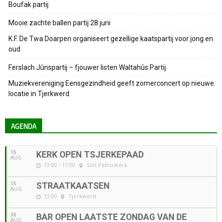
Boufak partij
Mooie zachte ballen partij 28 juni
K.F. De Twa Doarpen organiseert gezellige kaatspartij voor jong en
oud
Ferslach Jûnspartij – fjouwer listen Waltahûs Partij
Muziekvereniging Eensgezindheid geeft zomerconcert op nieuwe
locatie in Tjerkwerd
AGENDA
15
KERK OPEN TSJERKEPAAD
AUG
13:00 - 17:00
Sint Petruskerk
15
STRAATKAATSEN
AUG
13:00
Tjerkwerd
30
BAR OPEN LAATSTE ZONDAG VAN DE
AUG