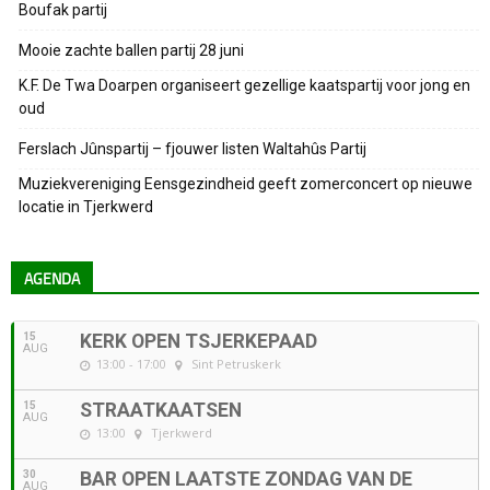
Boufak partij
Mooie zachte ballen partij 28 juni
K.F. De Twa Doarpen organiseert gezellige kaatspartij voor jong en
oud
Ferslach Jûnspartij – fjouwer listen Waltahûs Partij
Muziekvereniging Eensgezindheid geeft zomerconcert op nieuwe
locatie in Tjerkwerd
AGENDA
15
KERK OPEN TSJERKEPAAD
AUG
13:00 - 17:00
Sint Petruskerk
15
STRAATKAATSEN
AUG
13:00
Tjerkwerd
30
BAR OPEN LAATSTE ZONDAG VAN DE
AUG