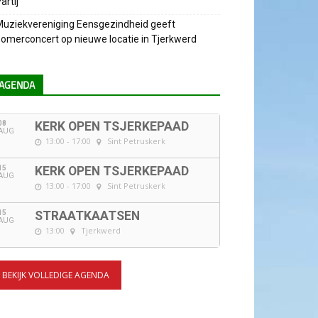
artij
uziekvereniging Eensgezindheid geeft
omerconcert op nieuwe locatie in Tjerkwerd
AGENDA
08
KERK OPEN TSJERKEPAAD
AUG
13:00 - 17:00
Sint Petruskerk
15
KERK OPEN TSJERKEPAAD
AUG
13:00 - 17:00
Sint Petruskerk
15
STRAATKAATSEN
AUG
13:00
Tjerkwerd
BEKIJK VOLLEDIGE AGENDA