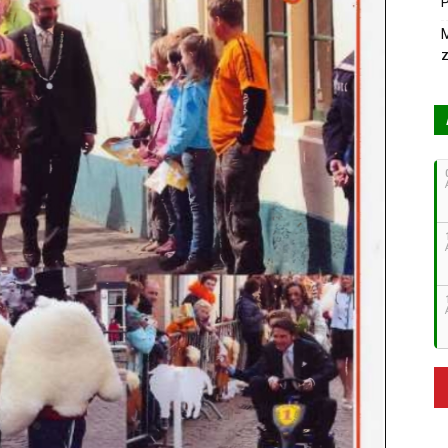
P
M
z