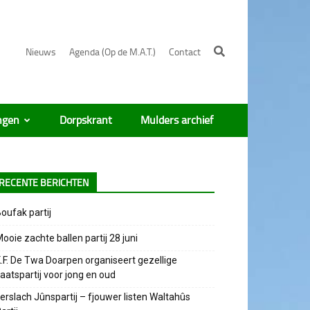
Nieuws
Agenda (Op de M.A.T.)
Contact
ngen
Dorpskrant
Mulders archief
RECENTE BERICHTEN
oufak partij
ooie zachte ballen partij 28 juni
.F. De Twa Doarpen organiseert gezellige
aatspartij voor jong en oud
erslach Jûnspartij – fjouwer listen Waltahûs