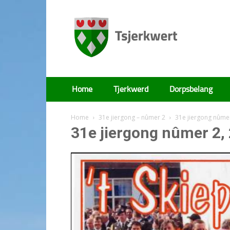
Tsjerkwert
Home
Tjerkwerd
Dorpsbelang
Home
31e jiergong – nûmer 2
31e jiergong nûme
31e jiergong nûmer 2,