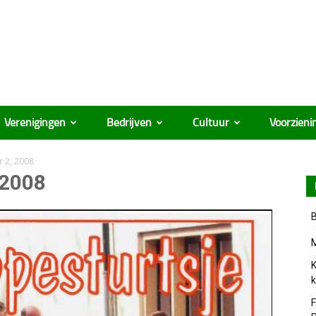
Verenigingen
Bedrijven
Cultuur
Voorzieni
r 2, 2008
 2008
B
M
K
k
F