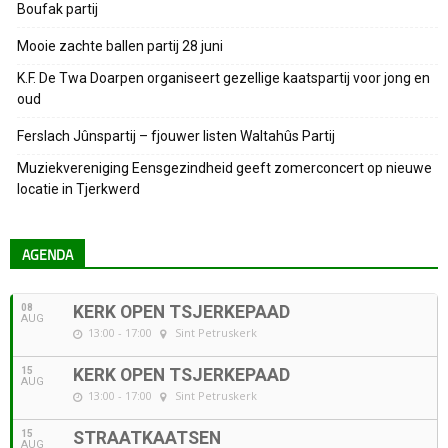
Boufak partij
Mooie zachte ballen partij 28 juni
K.F. De Twa Doarpen organiseert gezellige kaatspartij voor jong en
oud
Ferslach Jûnspartij – fjouwer listen Waltahûs Partij
Muziekvereniging Eensgezindheid geeft zomerconcert op nieuwe
locatie in Tjerkwerd
AGENDA
08
KERK OPEN TSJERKEPAAD
AUG
13:00 - 17:00
Sint Petruskerk
15
KERK OPEN TSJERKEPAAD
AUG
13:00 - 17:00
Sint Petruskerk
15
STRAATKAATSEN
AUG