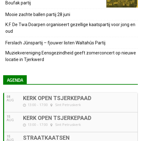
Boufak partij
Mooie zachte ballen partij 28 juni
K.F. De Twa Doarpen organiseert gezellige kaatspartij voor jong en
oud
Ferslach Jûnspartij – fjouwer listen Waltahûs Partij
Muziekvereniging Eensgezindheid geeft zomerconcert op nieuwe
locatie in Tjerkwerd
AGENDA
08
KERK OPEN TSJERKEPAAD
AUG
13:00 - 17:00
Sint Petruskerk
15
KERK OPEN TSJERKEPAAD
AUG
13:00 - 17:00
Sint Petruskerk
15
STRAATKAATSEN
AUG