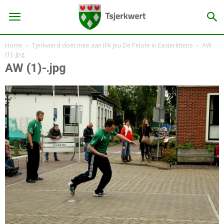
Home
Tjerkwerd doet mee aan IFK Jeu De Pelote in Easterlittens
AW
(1)-.jpg
AW (1)-.jpg