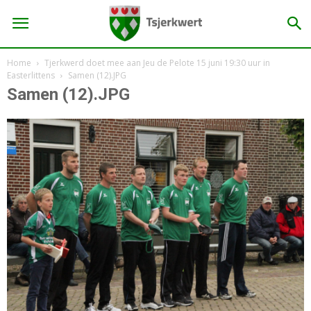
Home
Tjerkwerd doet mee aan Jeu de Pelote 15 juni 19:30 uur in
Easterlittens
Samen (12).JPG
Samen (12).JPG