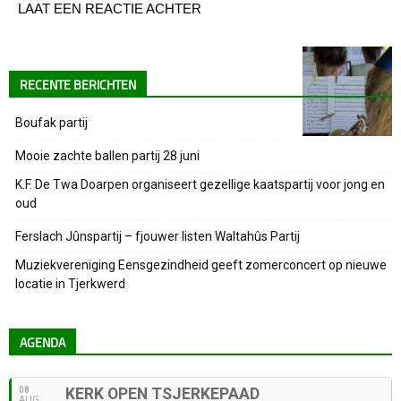
LAAT EEN REACTIE ACHTER
RECENTE BERICHTEN
Boufak partij
Mooie zachte ballen partij 28 juni
K.F. De Twa Doarpen organiseert gezellige kaatspartij voor jong en
oud
Ferslach Jûnspartij – fjouwer listen Waltahûs Partij
Muziekvereniging Eensgezindheid geeft zomerconcert op nieuwe
locatie in Tjerkwerd
AGENDA
08
KERK OPEN TSJERKEPAAD
AUG