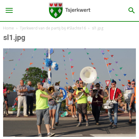
Home
Tjerkwerd van de partij bij #Slachte16
sl1.jpg
sl1.jpg