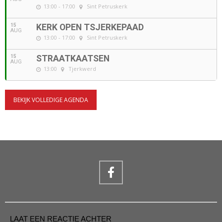
13:00 - 17:00
Sint Petruskerk
15
KERK OPEN TSJERKEPAAD
AUG
13:00 - 17:00
Sint Petruskerk
15
STRAATKAATSEN
AUG
13:00
Tjerkwerd
BEKIJK VOLLEDIGE AGENDA
LAAT EEN REACTIE ACHTER