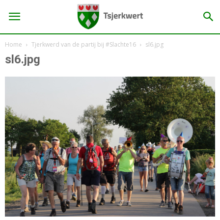
Home
Tjerkwerd van de partij bij #Slachte16
sl6.jpg
sl6.jpg