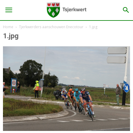
Home
Tjerkwerders aanschouwen Enecotour
1.jpg
1.jpg