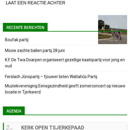
LAAT EEN REACTIE ACHTER
RECENTE BERICHTEN
Boufak partij
Mooie zachte ballen partij 28 juni
K.F. De Twa Doarpen organiseert gezellige kaatspartij voor jong en
oud
Ferslach Jûnspartij – fjouwer listen Waltahûs Partij
Muziekvereniging Eensgezindheid geeft zomerconcert op nieuwe
locatie in Tjerkwerd
AGENDA
15
KERK OPEN TSJERKEPAAD
AUG