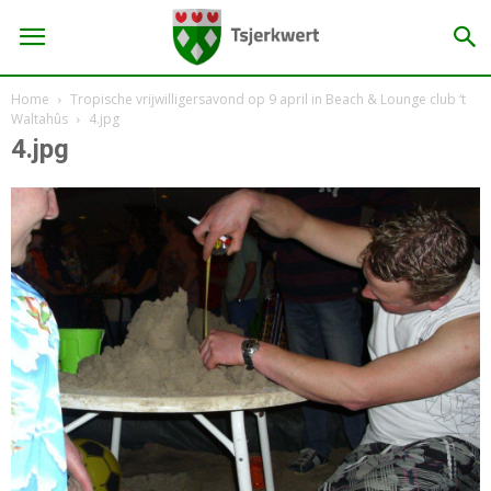
Home
Tropische vrijwilligersavond op 9 april in Beach & Lounge club ‘t
Waltahûs
4.jpg
4.jpg