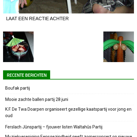
LAAT EEN REACTIE ACHTER
RECENTE BERICHTEN
Boufak partij
Mooie zachte ballen partij 28 juni
K.F. De Twa Doarpen organiseert gezellige kaatspartij voor jong en
oud
Ferslach Jûnspartij – fjouwer listen Waltahûs Partij
Muziekvereniging Eensgezindheid geeft zomerconcert op nieuwe