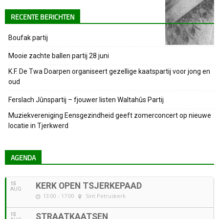
RECENTE BERICHTEN
Boufak partij
Mooie zachte ballen partij 28 juni
K.F. De Twa Doarpen organiseert gezellige kaatspartij voor jong en
oud
Ferslach Jûnspartij – fjouwer listen Waltahûs Partij
Muziekvereniging Eensgezindheid geeft zomerconcert op nieuwe
locatie in Tjerkwerd
AGENDA
15
KERK OPEN TSJERKEPAAD
AUG
13:00 - 17:00
Sint Petruskerk
15
STRAATKAATSEN