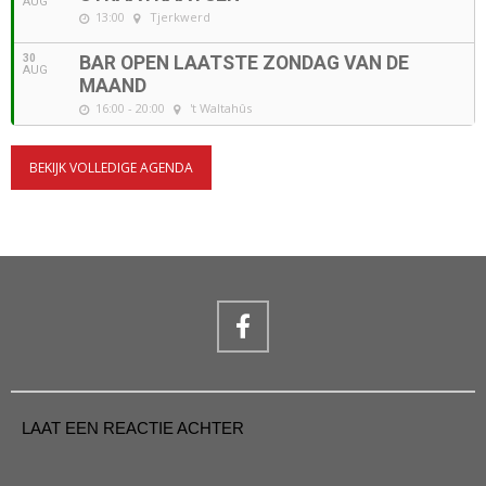
AUG
13:00
Tjerkwerd
30
BAR OPEN LAATSTE ZONDAG VAN DE
AUG
MAAND
16:00 - 20:00
't Waltahûs
BEKIJK VOLLEDIGE AGENDA
LAAT EEN REACTIE ACHTER