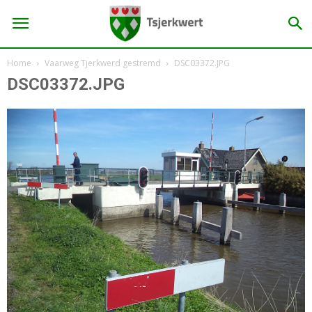
Home
Vaarweg Tjerkwerd gestremd
DSC03372.JPG
DSC03372.JPG