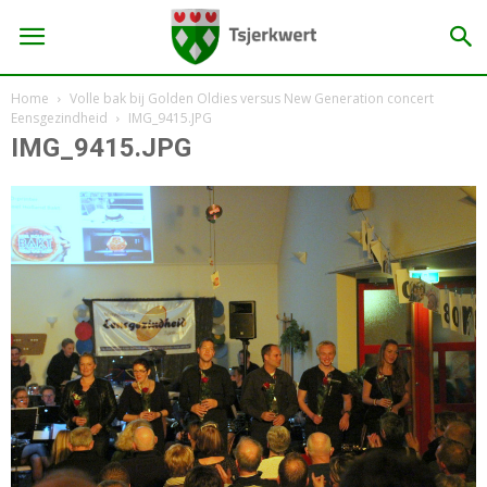
Home
Volle bak bij Golden Oldies versus New Generation concert
Eensgezindheid
IMG_9415.JPG
IMG_9415.JPG