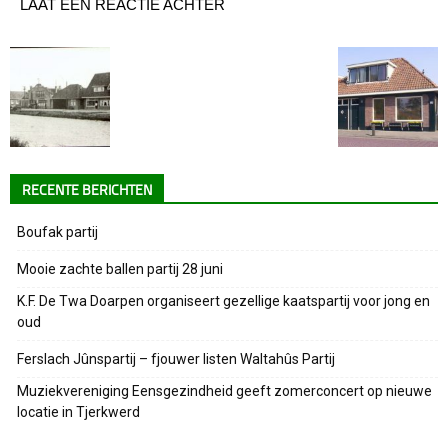
LAAT EEN REACTIE ACHTER
RECENTE BERICHTEN
Boufak partij
Mooie zachte ballen partij 28 juni
K.F. De Twa Doarpen organiseert gezellige kaatspartij voor jong en
oud
Ferslach Jûnspartij – fjouwer listen Waltahûs Partij
Muziekvereniging Eensgezindheid geeft zomerconcert op nieuwe
locatie in Tjerkwerd