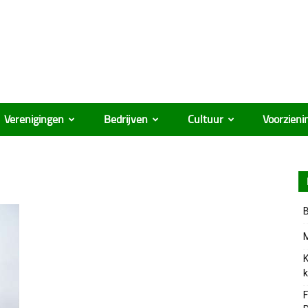
Verenigingen
Bedrijven
Cultuur
Voorzieni
B
M
K
k
F