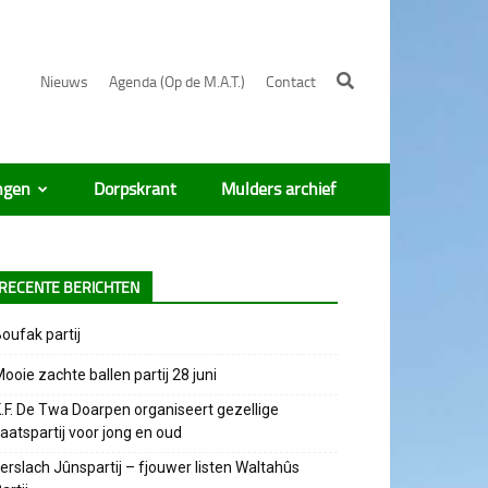
Nieuws
Agenda (Op de M.A.T.)
Contact
ngen
Dorpskrant
Mulders archief
RECENTE BERICHTEN
oufak partij
ooie zachte ballen partij 28 juni
.F. De Twa Doarpen organiseert gezellige
aatspartij voor jong en oud
erslach Jûnspartij – fjouwer listen Waltahûs