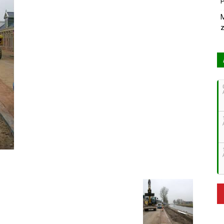
P
M
z