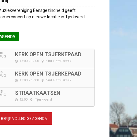
artij
uziekvereniging Eensgezindheid geeft
omerconcert op nieuwe locatie in Tjerkwerd
AGENDA
08
KERK OPEN TSJERKEPAAD
AUG
13:00 - 17:00
Sint Petruskerk
15
KERK OPEN TSJERKEPAAD
AUG
13:00 - 17:00
Sint Petruskerk
15
STRAATKAATSEN
AUG
13:00
Tjerkwerd
BEKIJK VOLLEDIGE AGENDA