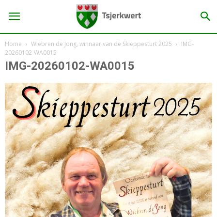
Home
Wiebren de Jong, winnaar van de Skieppesturt 2025
IMG-
20260102-WA0015
IMG-20260102-WA0015