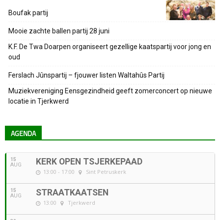
Boufak partij
Mooie zachte ballen partij 28 juni
K.F. De Twa Doarpen organiseert gezellige kaatspartij voor jong en
oud
Ferslach Jûnspartij – fjouwer listen Waltahûs Partij
Muziekvereniging Eensgezindheid geeft zomerconcert op nieuwe
locatie in Tjerkwerd
AGENDA
15
KERK OPEN TSJERKEPAAD
AUG
13:00 - 17:00
Sint Petruskerk
15
STRAATKAATSEN
AUG
13:00
Tjerkwerd