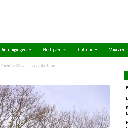
Verenigingen
Bedrijven
Cultuur
Voorzieni
 14 mei 15.00 uur
petruskerk.jpg
B
M
K
k
F