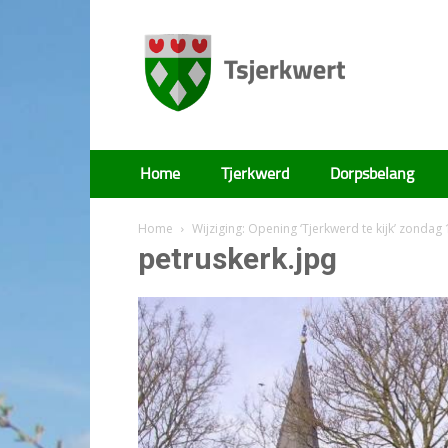
Tsjerkwert
Home
Tjerkwerd
Dorpsbelang
Home
Wijziging: Opening ‘Tjerkwerd te kijk’ zondag
petruskerk.jpg