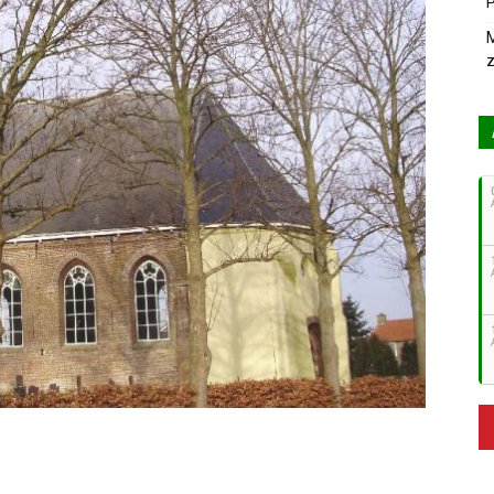
P
M
z