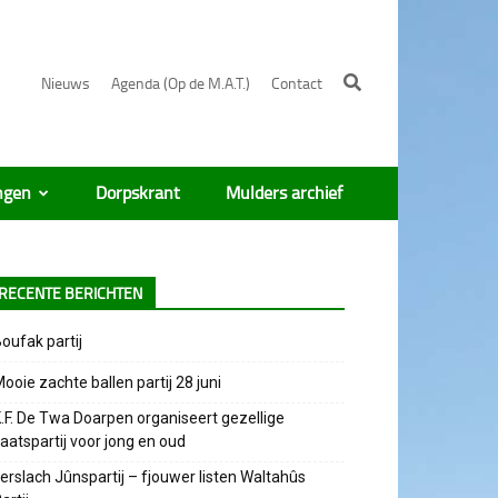
Nieuws
Agenda (Op de M.A.T.)
Contact
ngen
Dorpskrant
Mulders archief
RECENTE BERICHTEN
oufak partij
ooie zachte ballen partij 28 juni
.F. De Twa Doarpen organiseert gezellige
aatspartij voor jong en oud
erslach Jûnspartij – fjouwer listen Waltahûs