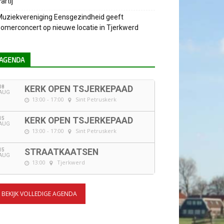
artij
uziekvereniging Eensgezindheid geeft
omerconcert op nieuwe locatie in Tjerkwerd
AGENDA
08
KERK OPEN TSJERKEPAAD
AUG
13:00 - 17:00
Sint Petruskerk
15
KERK OPEN TSJERKEPAAD
AUG
13:00 - 17:00
Sint Petruskerk
15
STRAATKAATSEN
AUG
13:00
Tjerkwerd
BEKIJK VOLLEDIGE AGENDA