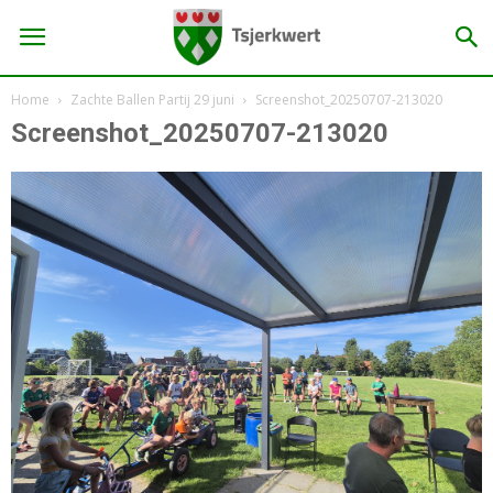
Home
Zachte Ballen Partij 29 juni
Screenshot_20250707-213020
Screenshot_20250707-213020