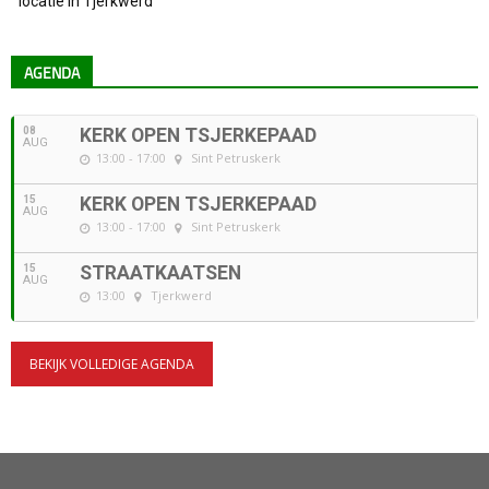
locatie in Tjerkwerd
AGENDA
08
KERK OPEN TSJERKEPAAD
AUG
13:00 - 17:00
Sint Petruskerk
15
KERK OPEN TSJERKEPAAD
AUG
13:00 - 17:00
Sint Petruskerk
15
STRAATKAATSEN
AUG
13:00
Tjerkwerd
BEKIJK VOLLEDIGE AGENDA