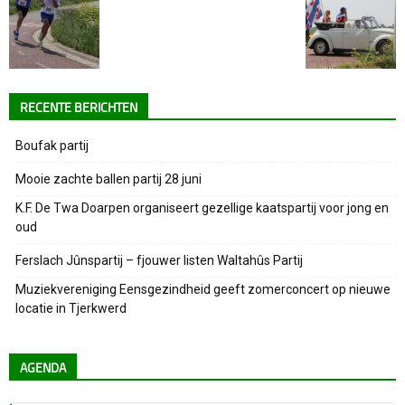
RECENTE BERICHTEN
Boufak partij
Mooie zachte ballen partij 28 juni
K.F. De Twa Doarpen organiseert gezellige kaatspartij voor jong en
oud
Ferslach Jûnspartij – fjouwer listen Waltahûs Partij
Muziekvereniging Eensgezindheid geeft zomerconcert op nieuwe
locatie in Tjerkwerd
AGENDA