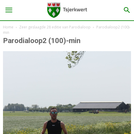
Home
Zeer geslaagde 28 editie van Parodialoop
Parodialoop2 (100)-
min
Parodialoop2 (100)-min