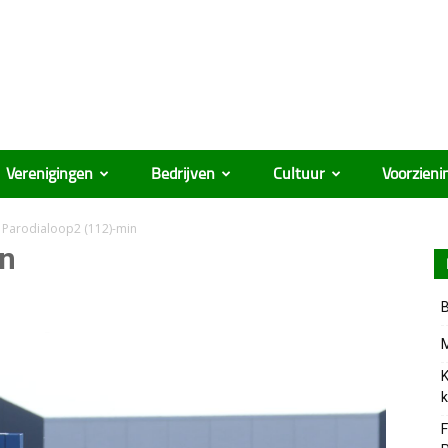
Verenigingen
Bedrijven
Cultuur
Voorzieni
Parodialoop2 (112)-min
in
B
M
K
k
F