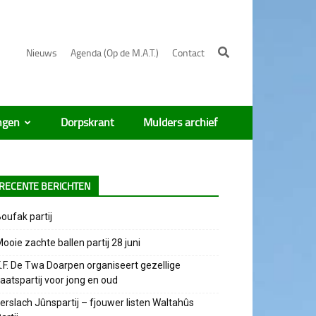
Nieuws
Agenda (Op de M.A.T.)
Contact
ngen
Dorpskrant
Mulders archief
RECENTE BERICHTEN
oufak partij
ooie zachte ballen partij 28 juni
.F. De Twa Doarpen organiseert gezellige
aatspartij voor jong en oud
erslach Jûnspartij – fjouwer listen Waltahûs