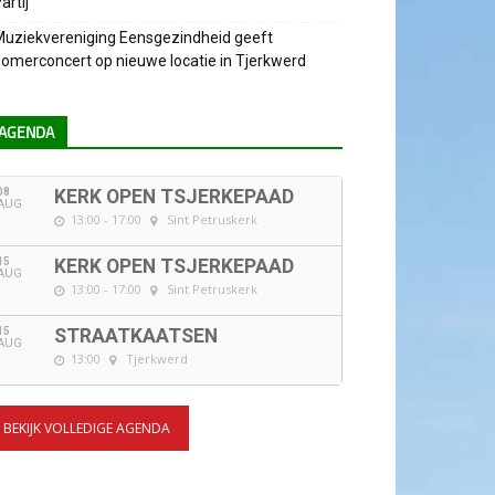
artij
uziekvereniging Eensgezindheid geeft
omerconcert op nieuwe locatie in Tjerkwerd
AGENDA
08
KERK OPEN TSJERKEPAAD
AUG
13:00 - 17:00
Sint Petruskerk
15
KERK OPEN TSJERKEPAAD
AUG
13:00 - 17:00
Sint Petruskerk
15
STRAATKAATSEN
AUG
13:00
Tjerkwerd
BEKIJK VOLLEDIGE AGENDA