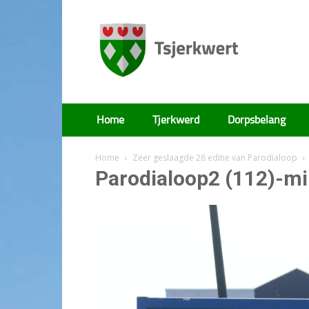
Tsjerkwert
Home
Tjerkwerd
Dorpsbelang
Home
Zeer geslaagde 28 editie van Parodialoop
Parodialoop2 (112)-m