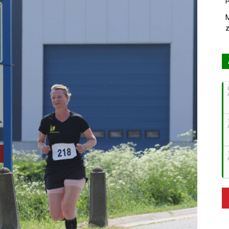
P
M
z