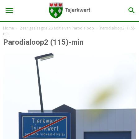
Home
Zeer geslaagde 28 editie van Parodialoop
Parodialoop2 (115)-
min
Parodialoop2 (115)-min