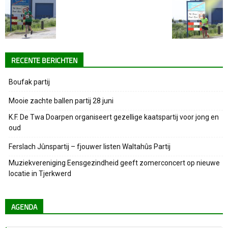
RECENTE BERICHTEN
Boufak partij
Mooie zachte ballen partij 28 juni
K.F. De Twa Doarpen organiseert gezellige kaatspartij voor jong en
oud
Ferslach Jûnspartij – fjouwer listen Waltahûs Partij
Muziekvereniging Eensgezindheid geeft zomerconcert op nieuwe
locatie in Tjerkwerd
AGENDA