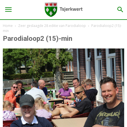
Home
Zeer geslaagde 28 editie van Parodialoop
Parodialoop2 (15)-
min
Parodialoop2 (15)-min