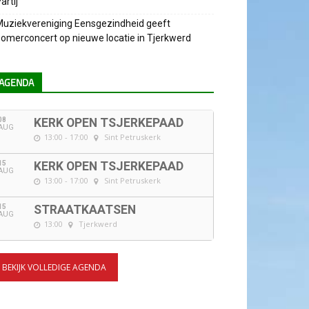
artij
uziekvereniging Eensgezindheid geeft
omerconcert op nieuwe locatie in Tjerkwerd
AGENDA
08
KERK OPEN TSJERKEPAAD
AUG
13:00 - 17:00
Sint Petruskerk
15
KERK OPEN TSJERKEPAAD
AUG
13:00 - 17:00
Sint Petruskerk
15
STRAATKAATSEN
AUG
13:00
Tjerkwerd
BEKIJK VOLLEDIGE AGENDA