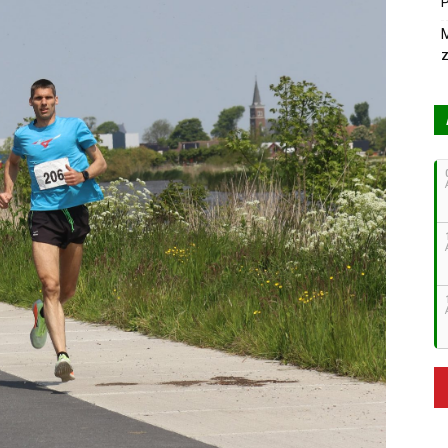
P
M
z