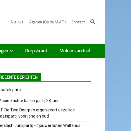
Nieuws
Agenda (Op de M.A.T.)
Contact
ngen
Dorpskrant
Mulders archief
RECENTE BERICHTEN
oufak partij
ooie zachte ballen partij 28 juni
.F. De Twa Doarpen organiseert gezellige
aatspartij voor jong en oud
erslach Jûnspartij – fjouwer listen Waltahûs