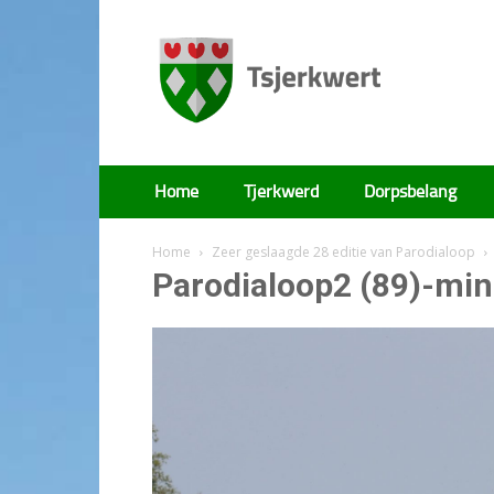
Tsjerkwert
Home
Tjerkwerd
Dorpsbelang
Home
Zeer geslaagde 28 editie van Parodialoop
Parodialoop2 (89)-min