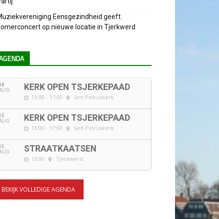
artij
uziekvereniging Eensgezindheid geeft
omerconcert op nieuwe locatie in Tjerkwerd
AGENDA
08
KERK OPEN TSJERKEPAAD
AUG
13:00 - 17:00
Sint Petruskerk
15
KERK OPEN TSJERKEPAAD
AUG
13:00 - 17:00
Sint Petruskerk
15
STRAATKAATSEN
AUG
13:00
Tjerkwerd
BEKIJK VOLLEDIGE AGENDA