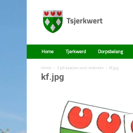
Tsjerkwert
Home
Tjerkwerd
Dorpsbelang
Home
3 Juli kaatsen voor iedereen
kf.jpg
kf.jpg