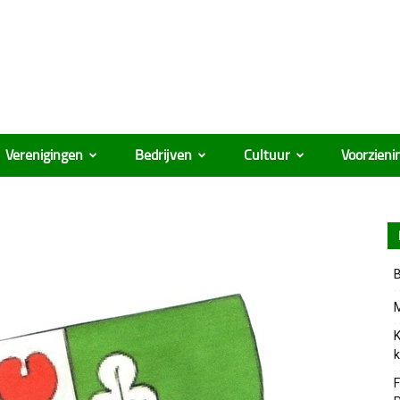
Verenigingen
Bedrijven
Cultuur
Voorzieni
B
M
K
k
F