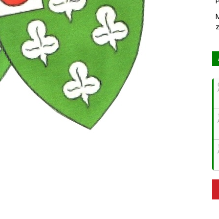
P
M
z