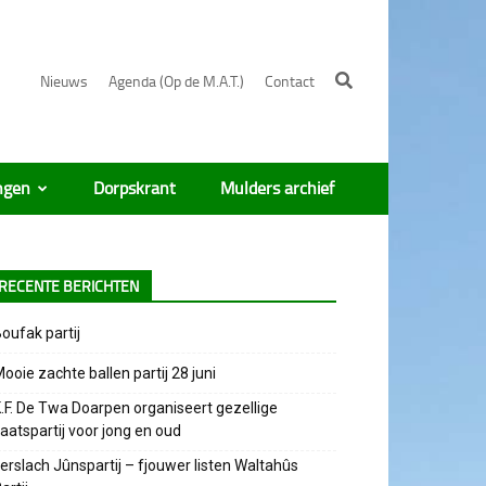
Nieuws
Agenda (Op de M.A.T.)
Contact
ngen
Dorpskrant
Mulders archief
RECENTE BERICHTEN
oufak partij
ooie zachte ballen partij 28 juni
.F. De Twa Doarpen organiseert gezellige
aatspartij voor jong en oud
erslach Jûnspartij – fjouwer listen Waltahûs