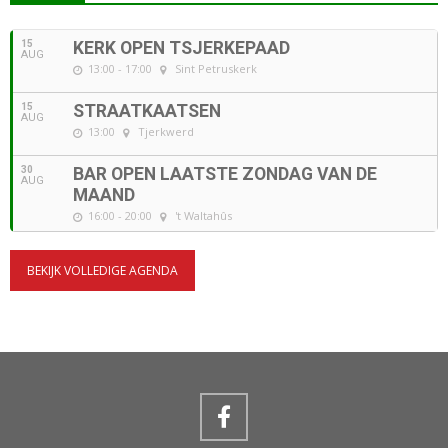
15
KERK OPEN TSJERKEPAAD
AUG
13:00 - 17:00
Sint Petruskerk
15
STRAATKAATSEN
AUG
13:00
Tjerkwerd
30
BAR OPEN LAATSTE ZONDAG VAN DE
AUG
MAAND
16:00 - 20:00
't Waltahûs
BEKIJK VOLLEDIGE AGENDA