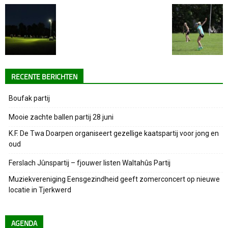
RECENTE BERICHTEN
Boufak partij
Mooie zachte ballen partij 28 juni
K.F. De Twa Doarpen organiseert gezellige kaatspartij voor jong en
oud
Ferslach Jûnspartij – fjouwer listen Waltahûs Partij
Muziekvereniging Eensgezindheid geeft zomerconcert op nieuwe
locatie in Tjerkwerd
AGENDA