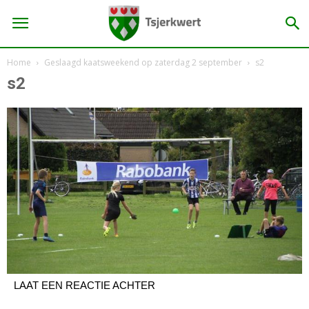
Home
Geslaagd kaatsweekend op zaterdag 2 september
s2
s2
LAAT EEN REACTIE ACHTER