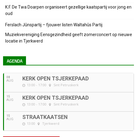
K.F. De Twa Doarpen organiseert gezellige kaatspartij voor jong en
oud
Ferslach Jûnspartij – fjouwer listen Waltahûs Partij
Muziekvereniging Eensgezindheid geeft zomerconcert op nieuwe
locatie in Tjerkwerd
AGENDA
08
KERK OPEN TSJERKEPAAD
AUG
13:00 - 17:00
Sint Petruskerk
15
KERK OPEN TSJERKEPAAD
AUG
13:00 - 17:00
Sint Petruskerk
15
STRAATKAATSEN
AUG
13:00
Tjerkwerd