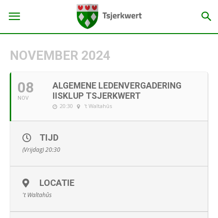
NOVEMBER 2024
08
ALGEMENE LEDENVERGADERING
IISKLUP TSJERKWERT
NOV
20:30
't Waltahûs
TIJD
(Vrijdag) 20:30
LOCATIE
't Waltahûs