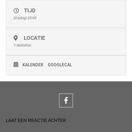
Bierpriuwerij, nee dit betsjut in learsumme ynteraktive jûn fol
ferhalen, demonstraasjes en muzyk. It programma sil san 2.5
oere duorje en nei ôfrin is de bar fansels iepen om noch even
TIJD
nei te praten!
(Vrijdag) 20:00
Opjaan kin op de list yn ‘t Waltahûs of in bericht te stjoeren nei
Jan Nota nûmer 06-48255020.
LOCATIE
't Waltahûs
KALENDER
GOOGLECAL
LAAT EEN REACTIE ACHTER