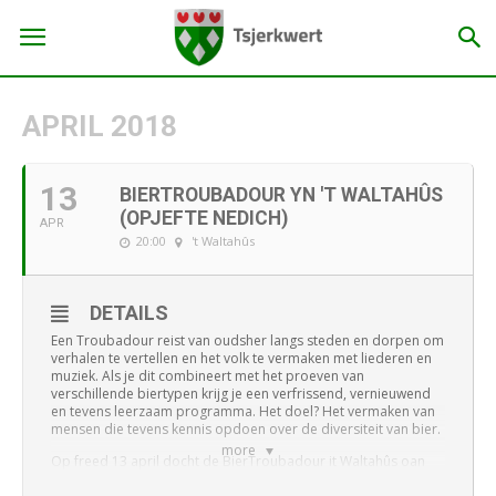
APRIL 2018
13
BIERTROUBADOUR YN 'T WALTAHÛS
(OPJEFTE NEDICH)
APR
20:00
't Waltahûs
DETAILS
Een Troubadour reist van oudsher langs steden en dorpen om
verhalen te vertellen en het volk te vermaken met liederen en
muziek. Als je dit combineert met het proeven van
verschillende biertypen krijg je een verfrissend, vernieuwend
en tevens leerzaam programma. Het doel? Het vermaken van
mensen die tevens kennis opdoen over de diversiteit van bier.
more
Op freed 13 april docht de BierTroubadour it Waltahûs oan
foar in Fryske BierPriuwerij. Maaaaarrrrr dat is net samar in