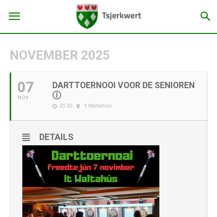
NOVEMBER 2025
07
DARTTOERNOOI VOOR DE SENIOREN
Ⓘ
NOV
20:30
't Waltahûs
DETAILS