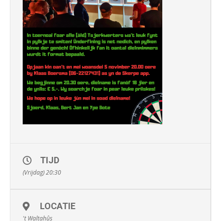
TIJD
(Vrijdag) 20:30
LOCATIE
't Waltahûs