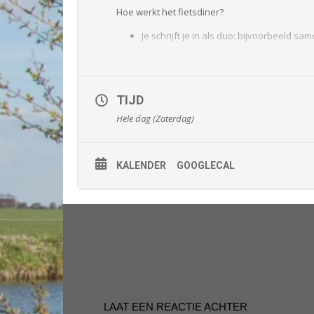
Hoe werkt het fietsdiner?
Je schrijft je in als duo: bijvoorbeeld sam
Iedereen komt op de fiets. We verzamelen
We genieten samen van een driegangenm
TIJD
Elk duo maakt één gerecht (voorgerecht,
Hele dag (Zaterdag)
de groep.
Ruim van tevoren hoor je welk gerecht j
KALENDER
GOOGLECAL
Op de avond zelf ontvang je de fietsrout
Wees creatief in de keuze van je gerech
Na afloop verzamelen we met z’n allen op
Wil je liever niet (meer) fietsen? Dan ma
Heb je een speciaal dieet of eet je veget
Aanmelden
LAAT EEN REACTIE ACHTER