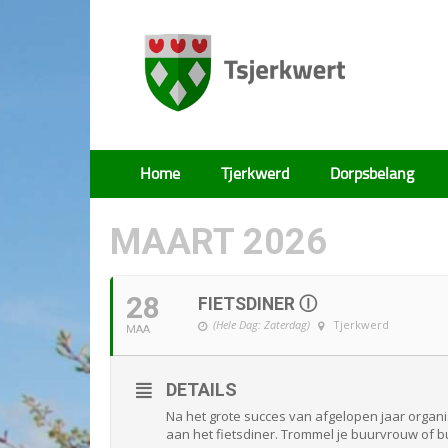
Tsjerkwert
Home
Tjerkwerd
Dorpsbelang
MAART 2026
28
FIETSDINER Ⓘ
(Hele Dag: Zaterdag)
Tjerkwerd
MAA
DETAILS
Na het grote succes van afgelopen jaar organ
aan het fietsdiner. Trommel je buurvrouw of b