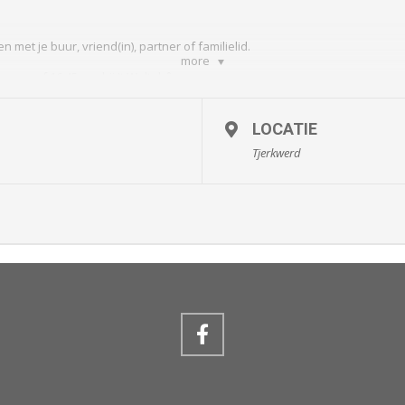
en met je buur, vriend(in), partner of familielid.
more
 vanaf 16:45 uur bij It Waltahûs.
enu, waarbij iedere gang plaatsvindt op een ander adres.
LOCATIE
 hoofdgerecht of nagerecht) en ontvangt daarvoor twee andere duo’s thui
Tjerkwerd
ij samen met je duo mag bereiden.
e en de adressen die je bezoekt. Voor elke gang is er 1,5 uur uitgetrokken
t en probeer zoveel mogelijk van tevoren voor te bereiden.
nieuw bij It Waltahûs om gezellig na te praten.
g je uiteraard de auto als vervoermiddel gebruiken.
arisch? Geef dit dan door bij je aanmelding.