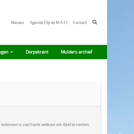
Nieuws
Agenda (Op de M.A.T.)
Contact
ngen
Dorpskrant
Mulders archief
r Iedereen is van harte welkom om deel te nemen