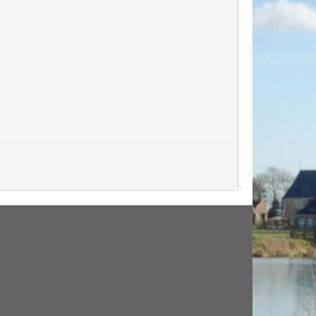
s. Voor iedere gang rouleert de samenstelling van
.