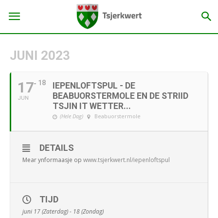
JUNI 2023
17
18
IEPENLOFTSPUL - DE
BEABUORSTERMOLE EN DE STRIID
JUN
TSJIN IT WETTER...
(Hele Dag)
Beabuorstermole
DETAILS
Mear ynformaasje op
www.tsjerkwert.nl/iepenloftspul
TIJD
juni 17 (Zaterdag) - 18 (Zondag)