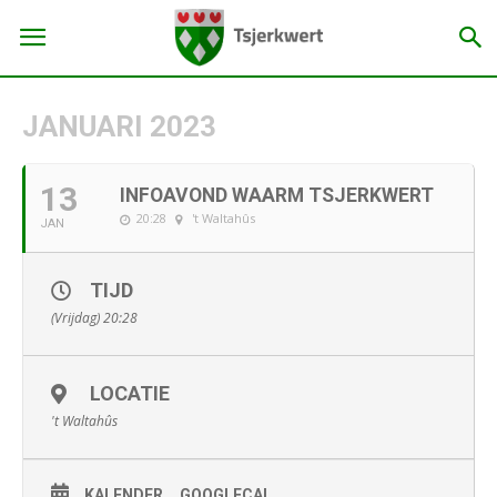
JANUARI 2023
13
INFOAVOND WAARM TSJERKWERT
20:28
't Waltahûs
JAN
TIJD
(Vrijdag) 20:28
LOCATIE
't Waltahûs
KALENDER
GOOGLECAL