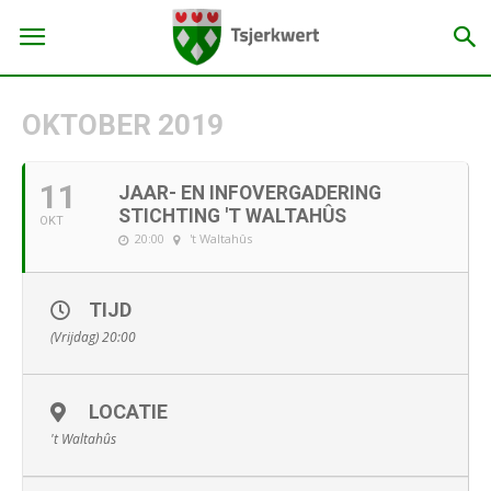
OKTOBER 2019
11
JAAR- EN INFOVERGADERING
STICHTING 'T WALTAHÛS
OKT
20:00
't Waltahûs
TIJD
(Vrijdag) 20:00
LOCATIE
't Waltahûs