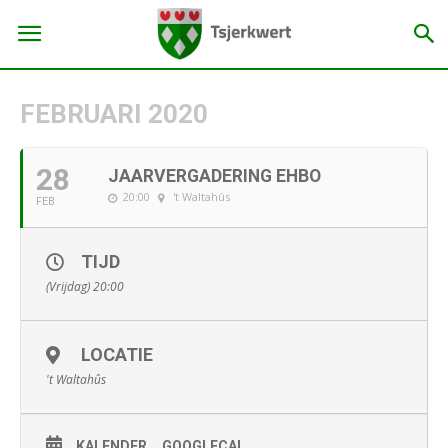
FEBRUARI 2020
28
JAARVERGADERING EHBO
20:00
't Waltahûs
FEB
TIJD
(Vrijdag) 20:00
LOCATIE
't Waltahûs
KALENDER
GOOGLECAL