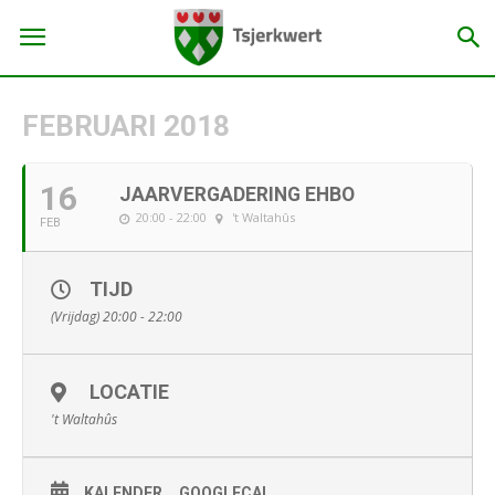
FEBRUARI 2018
16
JAARVERGADERING EHBO
20:00 - 22:00
't Waltahûs
FEB
TIJD
(Vrijdag) 20:00 - 22:00
LOCATIE
't Waltahûs
KALENDER
GOOGLECAL