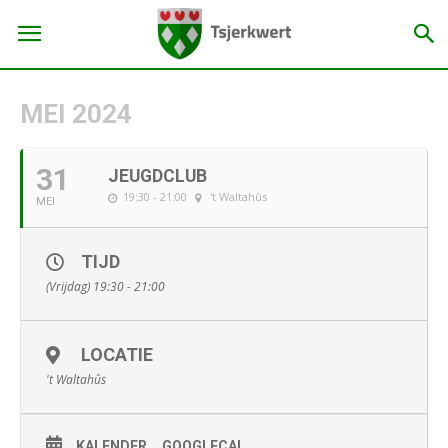
MEI 2024
31
JEUGDCLUB
19:30 - 21:00
't Waltahûs
MEI
TIJD
(Vrijdag) 19:30 - 21:00
LOCATIE
't Waltahûs
KALENDER
GOOGLECAL