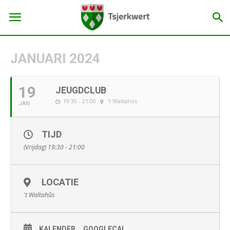
JANUARI 2024
19
JEUGDCLUB
19:30 - 21:00
't Waltahûs
JAN
TIJD
(Vrijdag) 19:30 - 21:00
LOCATIE
't Waltahûs
KALENDER
GOOGLECAL