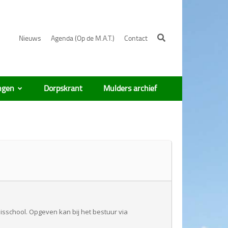
Nieuws
Agenda (Op de M.A.T.)
Contact
ngen
Dorpskrant
Mulders archief
sisschool. Opgeven kan bij het bestuur via