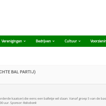
Verenigingen
Bedrijven
Cultuur
Voorzieni
CHTE BAL PARTIJ)
vorderde kaatser) die eens een balletje wil slaan. Vanaf groep 5 van de ba
00 uur. S
ponsor: Rabobank