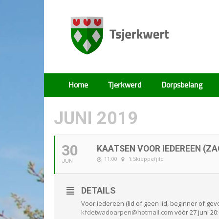
Tsjerkwert
Home
Tjerkwerd
Dorpsbelang
JUNI 2019
30
KAATSEN VOOR IEDEREEN (ZA
11:00
't Skieppefjild
JUN
DETAILS
Voor iedereen (lid of geen lid, beginner of ge
kfdetwadoarpen@hotmail.com
vóór 27 juni 20: