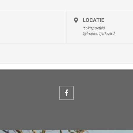
LOCATIE
't Skieppefjild
Sylroede, Tjerkwerd