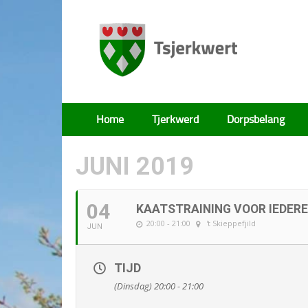
Tsjerkwert
Home
Tjerkwerd
Dorpsbelang
JUNI 2019
04
KAATSTRAINING VOOR IEDER
20:00 - 21:00
't Skieppefjild
JUN
TIJD
(Dinsdag) 20:00 - 21:00