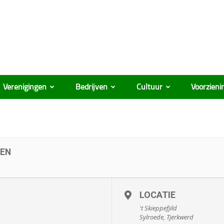
Verenigingen
Bedrijven
Cultuur
Voorzieni
EEN
LOCATIE
't Skieppefjild
Sylroede, Tjerkwerd