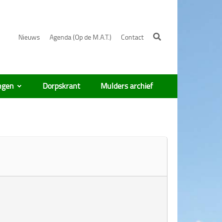
Nieuws
Agenda (Op de M.A.T.)
Contact
ngen
Dorpskrant
Mulders archief