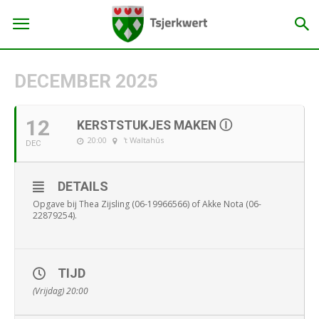
DECEMBER 2025
12
KERSTSTUKJES MAKEN Ⓘ
20:00
't Waltahûs
DEC
DETAILS
Opgave bij Thea Zijsling (06-19966566) of Akke Nota (06-
22879254).
TIJD
(Vrijdag) 20:00