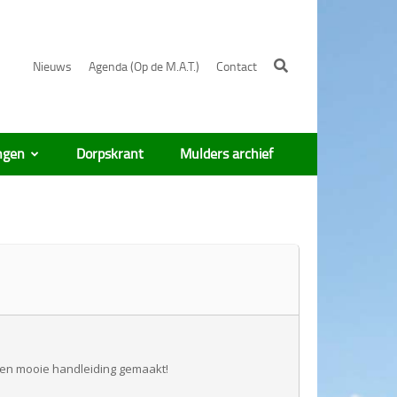
Nieuws
Agenda (Op de M.A.T.)
Contact
ngen
Dorpskrant
Mulders archief
 een mooie handleiding gemaakt!