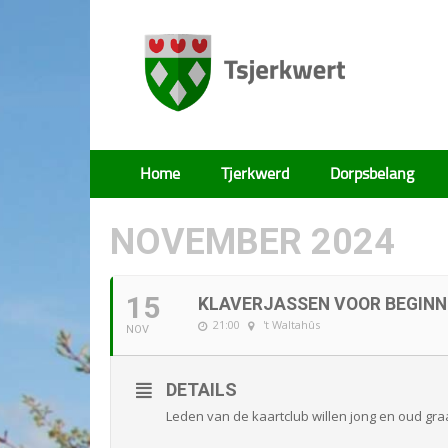
Tsjerkwert
Home
Tjerkwerd
Dorpsbelang
NOVEMBER 2024
15
KLAVERJASSEN VOOR BEGINN
21:00
't Waltahûs
NOV
DETAILS
Leden van de kaartclub willen jong en oud gra