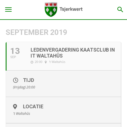
SEPTEMBER 2019
13
LEDENVERGADERING KAATSCLUB IN
IT WALTAHÛS
SEP
20:00
't Waltahûs
TIJD
(Vrijdag) 20:00
LOCATIE
't Waltahûs