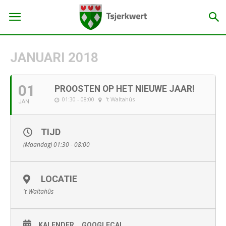
JANUARI 2018
01
PROOSTEN OP HET NIEUWE JAAR!
01:30 - 08:00
't Waltahûs
JAN
TIJD
(Maandag) 01:30 - 08:00
LOCATIE
't Waltahûs
KALENDER
GOOGLECAL