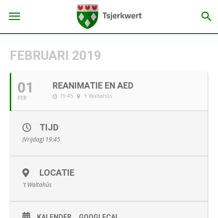
FEBRUARI 2019
01
REANIMATIE EN AED
19:45
't Waltahûs
FEB
TIJD
(Vrijdag) 19:45
LOCATIE
't Waltahûs
KALENDER
GOOGLECAL