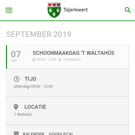
SEPTEMBER 2019
07
SCHOONMAAKDAG 'T WALTAHÛS
09:00 - 12:00
't Waltahûs
SEP
TIJD
(Zaterdag) 09:00 - 12:00
LOCATIE
't Waltahûs
KALENDER
GOOGLECAL